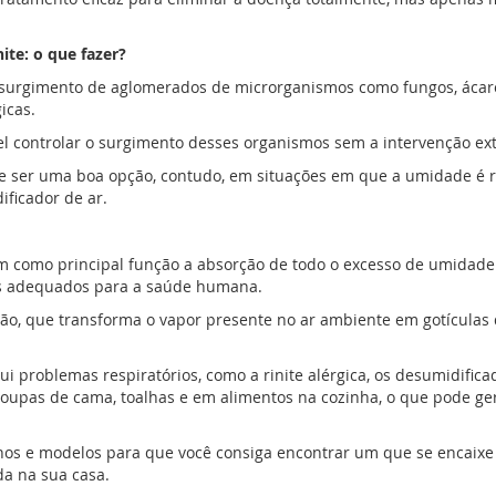
te: o que fazer?
urgimento de aglomerados de microrganismos como fungos, ácaros, v
icas.
l controlar o surgimento desses organismos sem a intervenção ext
de ser uma boa opção, contudo, em situações em que a umidade é 
ficador de ar.
m como principal função a absorção de todo o excesso de umidade
s adequados para a saúde humana.
o, que transforma o vapor presente no ar ambiente em gotículas
 problemas respiratórios, como a rinite alérgica, os desumidifi
upas de cama, toalhas e em alimentos na cozinha, o que pode ger
hos e modelos para que você consiga encontrar um que se encaixe 
da na sua casa.