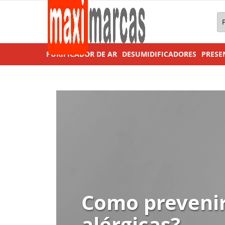
Pe
PURIFICADOR DE AR
DESUMIDIFICADORES
PRESE
Como preveni
alérgicas?