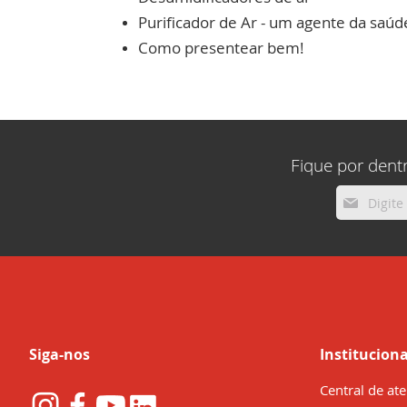
Purificador de Ar - um agente da saúd
Como presentear bem!
Fique por dent
Inscreva-
se
na
nossa
Newsletter:
Siga-nos
Instituciona
Central de at