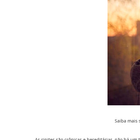
Saiba mais 
As rinites são crônicas e hereditárias, não há u