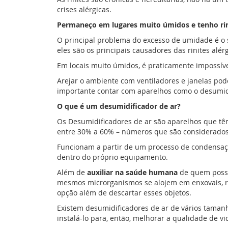
crises alérgicas.
Permaneço em lugares muito úmidos e tenho rini
O principal problema do excesso de umidade é o s
eles são os principais causadores das rinites alérg
Em locais muito úmidos, é praticamente impossíve
Arejar o ambiente com ventiladores e janelas po
importante contar com aparelhos como o desumidi
O que é um desumidificador de ar?
Os Desumidificadores de ar são aparelhos que tê
entre 30% a 60% – números que são considerado
Funcionam a partir de um processo de condensaçã
dentro do próprio equipamento.
Além de
auxiliar na saúde humana
de quem possui
mesmos microrganismos se alojem em enxovais, ro
opção além de descartar esses objetos.
Existem desumidificadores de ar de vários taman
instalá-lo para, então, melhorar a qualidade de vi