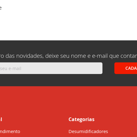
e
ro das novidades, deixe seu nome e e-mail que conta
CADA
l
Categorias
endimento
Desumidificadores