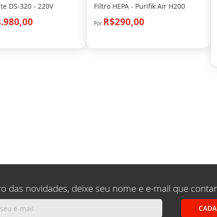
te DS-320 - 220V
Filtro HEPA - Purifik Air H200
.980,00
R$290,00
ro das novidades, deixe seu nome e e-mail que conta
CADA