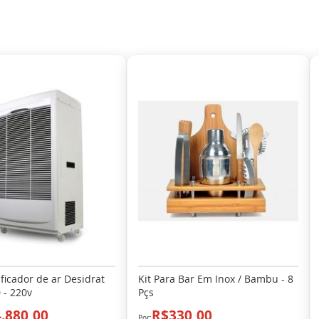
icador de ar Desidrat
Kit Para Bar Em Inox / Bambu - 8
 - 220v
Pçs
.880,00
R$330,00