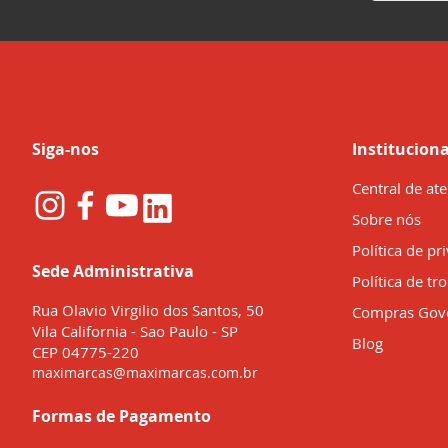
na
nossa
Newsletter:
Siga-nos
Instituciona
Central de at
Sobre nós
Política de pr
Sede Administrativa
Política de tr
Rua Olavio Virgilio dos Santos, 50
Compras Gov
Vila California - Sao Paulo - SP
Blog
CEP 04775-220
maximarcas@maximarcas.com.br
Formas de Pagamento