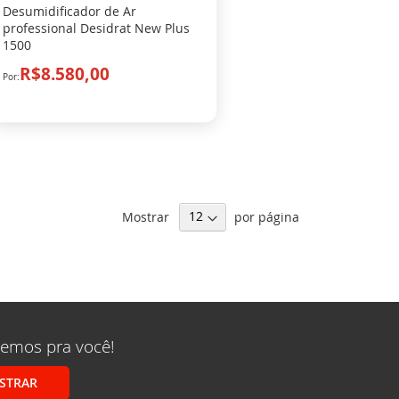
Desumidificador de Ar
professional Desidrat New Plus
1500
R$8.580,00
Mostrar
por página
remos pra você!
STRAR