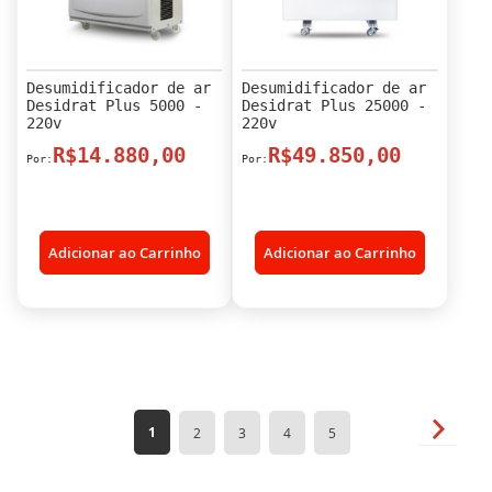
Desumidificador de ar
Desumidificador de ar
Desidrat Plus 5000 -
Desidrat Plus 25000 -
220v
220v
R$14.880,00
R$49.850,00
Adicionar ao Carrinho
Adicionar ao Carrinho
Página
Página
Próxim
Você
Página
Página
Página
Página
1
2
3
4
5
esta