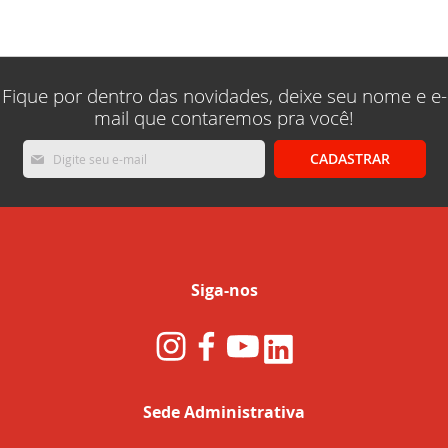
lendo
a
pagina
Fique por dentro das novidades, deixe seu nome e e-
mail que contaremos pra você!
Inscreva-
CADASTRAR
se
na
nossa
Newsletter:
Siga-nos
Sede Administrativa