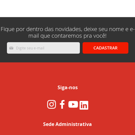
lendo
a
pagina
Fique por dentro das novidades, deixe seu nome e e-
mail que contaremos pra você!
Inscreva-
CADASTRAR
se
na
nossa
Newsletter:
Siga-nos
Sede Administrativa