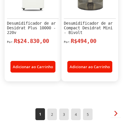
Desumidificador de ar
Desumidificador de ar
Desidrat Plus 10000 -
Compact Desidrat Mini
220v
- Bivolt
R$24.830,00
R$494,00
Adicionar ao Carrinho
Adicionar ao Carrinho
Página
Página
Próxim
Você
Página
Página
Página
Página
1
2
3
4
5
esta