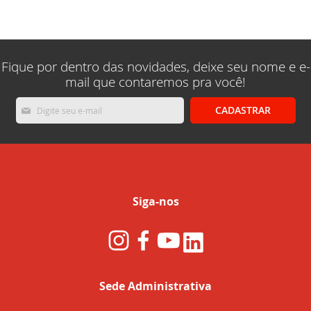
lendo
a
pagina
Fique por dentro das novidades, deixe seu nome e e-
mail que contaremos pra você!
Inscreva-
CADASTRAR
se
na
nossa
Newsletter:
Siga-nos
Sede Administrativa