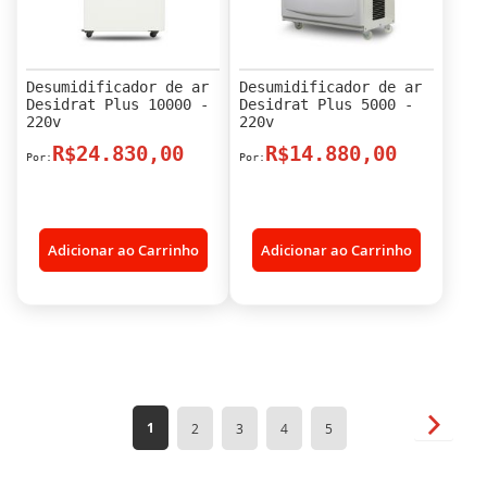
Desumidificador de ar
Desumidificador de ar
Desidrat Plus 10000 -
Desidrat Plus 5000 -
220v
220v
R$24.830,00
R$14.880,00
Adicionar ao Carrinho
Adicionar ao Carrinho
Página
Página
Próxim
Você
Página
Página
Página
Página
1
2
3
4
5
esta