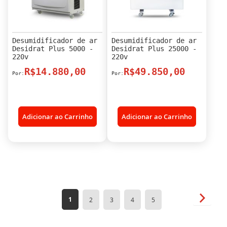
Desumidificador de ar
Desumidificador de ar
Desidrat Plus 5000 -
Desidrat Plus 25000 -
220v
220v
R$14.880,00
R$49.850,00
Adicionar ao Carrinho
Adicionar ao Carrinho
Página
Página
Próxim
Você
Página
Página
Página
Página
1
2
3
4
5
esta