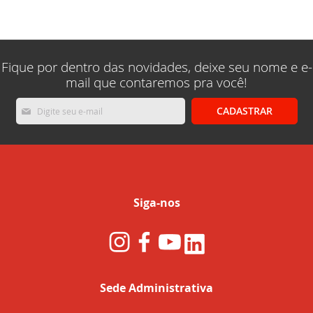
lendo
a
pagina
Fique por dentro das novidades, deixe seu nome e e-
mail que contaremos pra você!
Inscreva-
CADASTRAR
se
na
nossa
Newsletter:
Siga-nos
Sede Administrativa