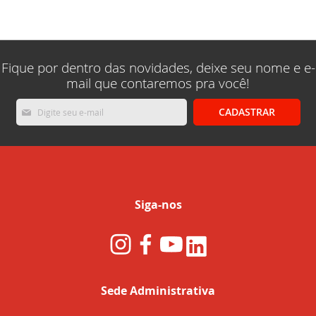
lendo
a
pagina
Fique por dentro das novidades, deixe seu nome e e-
mail que contaremos pra você!
Inscreva-
CADASTRAR
se
na
nossa
Newsletter:
Siga-nos
Sede Administrativa