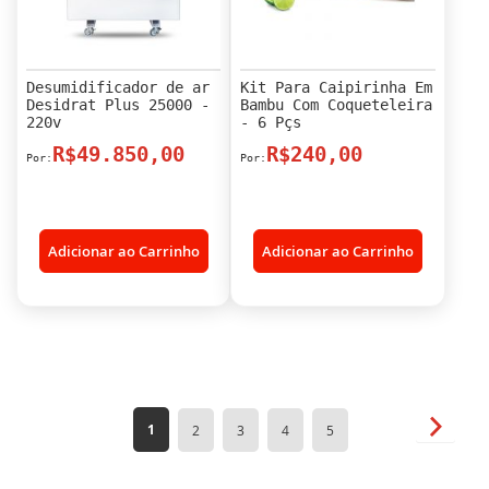
Desumidificador de ar
Kit Para Caipirinha Em
Desidrat Plus 25000 -
Bambu Com Coqueteleira
220v
- 6 Pçs
R$49.850,00
R$240,00
Adicionar ao Carrinho
Adicionar ao Carrinho
Página
Página
Próxim
Você
Página
Página
Página
Página
1
2
3
4
5
esta