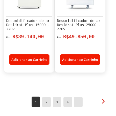
Desumidificador de ar
Desumidificador de ar
Desidrat Plus 15000 -
Desidrat Plus 25000 -
220v
220v
R$39.140,00
R$49.850,00
Adicionar ao Carrinho
Adicionar ao Carrinho
Página
Página
Próxim
Você
Página
Página
Página
Página
1
2
3
4
5
esta