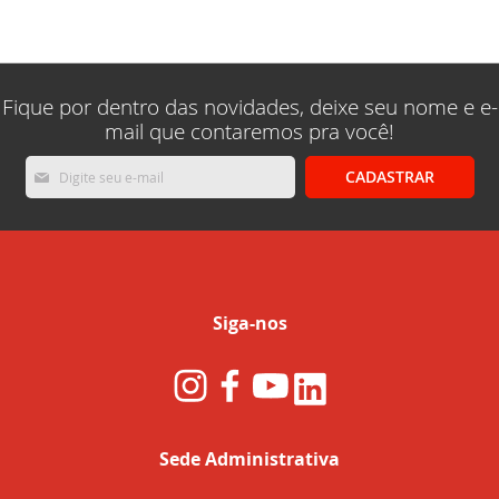
lendo
a
pagina
Fique por dentro das novidades, deixe seu nome e e-
mail que contaremos pra você!
Inscreva-
CADASTRAR
se
na
nossa
Newsletter:
Siga-nos
Sede Administrativa