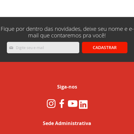
lendo
a
pagina
Fique por dentro das novidades, deixe seu nome e e-
mail que contaremos pra você!
Inscreva-
CADASTRAR
se
na
nossa
Newsletter:
Siga-nos
Sede Administrativa