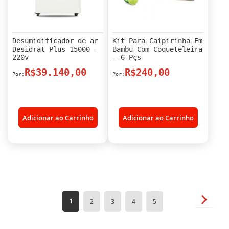
Desumidificador de ar
Kit Para Caipirinha Em
Desidrat Plus 15000 -
Bambu Com Coqueteleira
220v
- 6 Pçs
R$39.140,00
R$240,00
Adicionar ao Carrinho
Adicionar ao Carrinho
Página
Página
Próxim
Você
Página
Página
Página
Página
1
2
3
4
5
esta