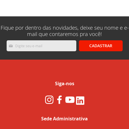
lendo
a
pagina
Fique por dentro das novidades, deixe seu nome e e-
mail que contaremos pra você!
Inscreva-
CADASTRAR
se
na
nossa
Newsletter:
Siga-nos
Sede Administrativa