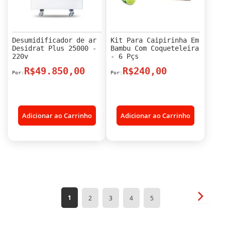
Desumidificador de ar
Kit Para Caipirinha Em
Desidrat Plus 25000 -
Bambu Com Coqueteleira
220v
- 6 Pçs
R$49.850,00
R$240,00
Adicionar ao Carrinho
Adicionar ao Carrinho
Página
Página
Próxim
Você
Página
Página
Página
Página
1
2
3
4
5
esta