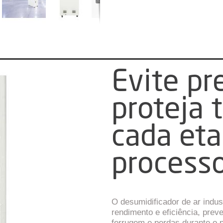
Evite pr
proteja 
cada eta
processo
O desumidificador de ar indus
rendimento e eficiência, prev
ferrugem e perdas durante o p