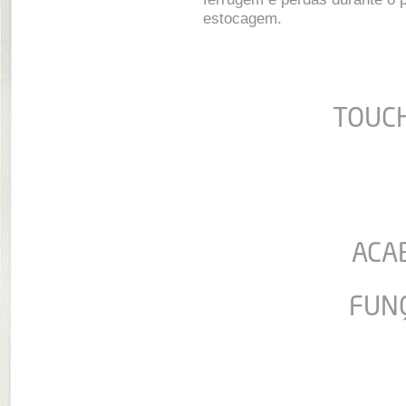
estocagem.
TOUC
ACA
FUN