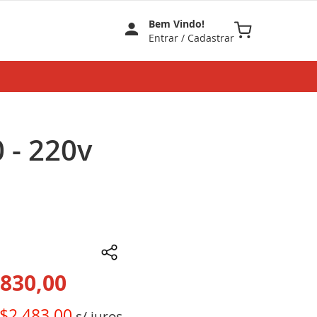
Bem Vindo!
Meu Carrinho
Entrar
/
Cadastrar
 - 220v
830,00
$2.483,00
s/ juros