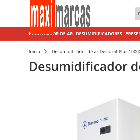
Pe
PURIFICADOR DE AR
DESUMIDIFICADORES
PRESE
Início
Desumidificador de ar Desidrat Plus 10000
Desumidificador de
Pular
para
o
final
da
Galeria
de
imagens