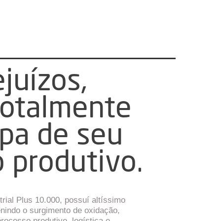
ejuízos,
totalmente
pa de seu
 produtivo.
trial Plus 10.000, possuí altíssimo
enindo o surgimento de oxidação,
rocesso produtivo, logística e