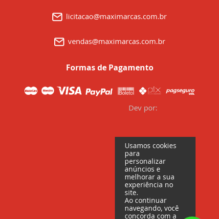
licitacao@maximarcas.com.br
vendas@maximarcas.com.br
Formas de Pagamento
Dev por:
Usamos cookies
para
personalizar
anúncios e
melhorar a sua
experiência no
site.
Ao continuar
navegando, você
concorda com a