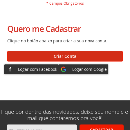
Quero me Cadastrar
Clique no botão abaixo para criar a sua nova conta.
Criar Conta
Fique por dentro das novidades, deixe seu nome e e-
mail que contaremos pra você!
Inscreva-
CADASTRAR