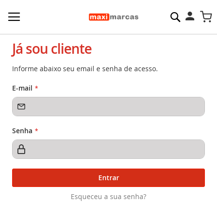
Pesquisa
M
Já sou cliente
Informe abaixo seu email e senha de acesso.
E-mail
Senha
Entrar
Esqueceu a sua senha?