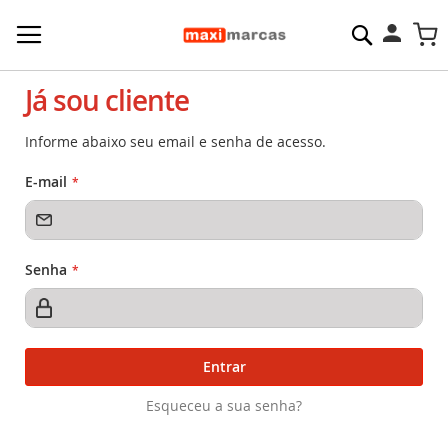
Pesquisa
M
Já sou cliente
Informe abaixo seu email e senha de acesso.
E-mail
Senha
Entrar
Esqueceu a sua senha?