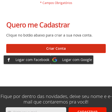
Quero me Cadastrar
Clique no botão abaixo para criar a sua nova conta.
Criar Conta
Fique por dentro das novidades, deixe seu nome e e-
mail que contaremos pra você!
Inscreva-
CADASTRAR