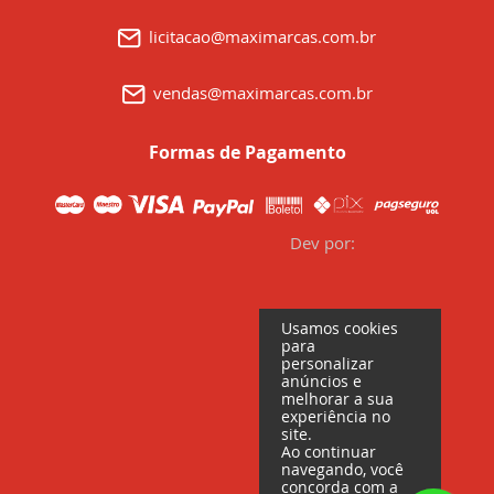
licitacao@maximarcas.com.br
vendas@maximarcas.com.br
Formas de Pagamento
Dev por:
Usamos cookies
para
personalizar
anúncios e
melhorar a sua
experiência no
site.
Ao continuar
navegando, você
concorda com a