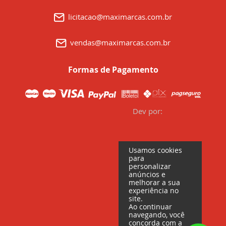
licitacao@maximarcas.com.br
vendas@maximarcas.com.br
Formas de Pagamento
Dev por:
Usamos cookies
para
personalizar
anúncios e
melhorar a sua
experiência no
site.
Ao continuar
navegando, você
concorda com a