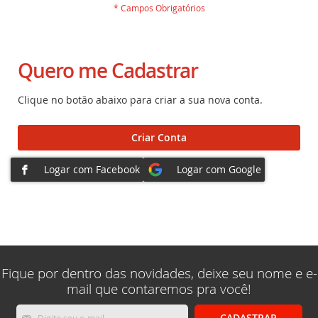
Quero me Cadastrar
Clique no botão abaixo para criar a sua nova conta.
Criar Conta
Fique por dentro das novidades, deixe seu nome e e-
mail que contaremos pra você!
Inscreva-
CADASTRAR