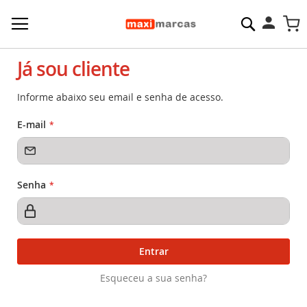
Pesquisa
M
Já sou cliente
Informe abaixo seu email e senha de acesso.
E-mail
Senha
Entrar
Esqueceu a sua senha?