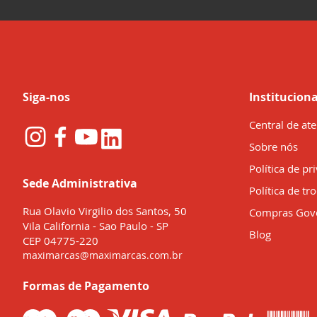
nossa
Newsletter:
Siga-nos
Instituciona
Central de at
Sobre nós
Política de pr
Sede Administrativa
Política de tr
Rua Olavio Virgilio dos Santos, 50
Compras Gov
Vila California - Sao Paulo - SP
Blog
CEP 04775-220
maximarcas@maximarcas.com.br
Formas de Pagamento