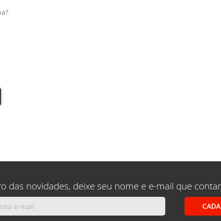
ha?
ro das novidades, deixe seu nome e e-mail que conta
CADA