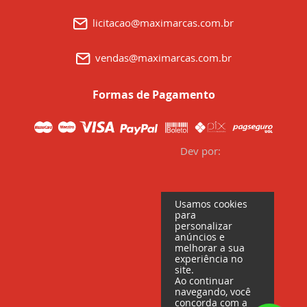
licitacao@maximarcas.com.br
vendas@maximarcas.com.br
Formas de Pagamento
Dev por:
Usamos cookies
para
personalizar
anúncios e
melhorar a sua
experiência no
site.
Ao continuar
navegando, você
concorda com a