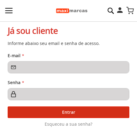
Pesquisa
M
Já sou cliente
Informe abaixo seu email e senha de acesso.
E-mail
Senha
Entrar
Esqueceu a sua senha?