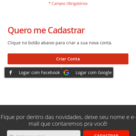
Quero me Cadastrar
Clique no botão abaixo para criar a sua nova conta.
Criar Conta
Fique por dentro das novidades, deixe seu nome e e-
mail que contaremos pra você!
Inscreva-
CADASTRAR