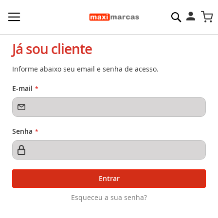
Pesquisa
M
Já sou cliente
Informe abaixo seu email e senha de acesso.
E-mail
Senha
Entrar
Esqueceu a sua senha?