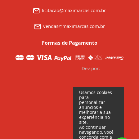
licitacao@maximarcas.com.br
vendas@maximarcas.com.br
Formas de Pagamento
Dev por:
Usamos cookies
para
personalizar
anúncios e
melhorar a sua
experiência no
site.
Ao continuar
navegando, você
concorda com a