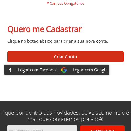
Quero me Cadastrar
Clique no botão abaixo para criar a sua nova conta.
Criar Conta
Fique por dentro das novidades, deixe seu nome e e-
mail que contaremos pra você!
Inscreva-
CADASTRAR