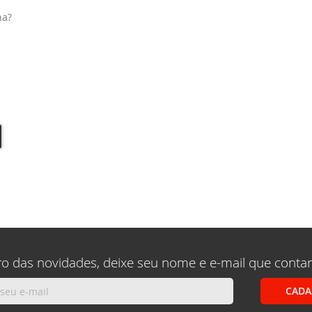
ha?
ro das novidades, deixe seu nome e e-mail que conta
CADA