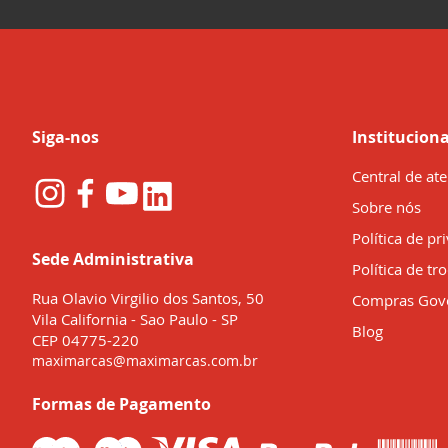
nossa
Newsletter:
Siga-nos
Instituciona
Central de at
Sobre nós
Política de pr
Sede Administrativa
Política de tr
Rua Olavio Virgilio dos Santos, 50
Compras Gov
Vila California - Sao Paulo - SP
Blog
CEP 04775-220
maximarcas@maximarcas.com.br
Formas de Pagamento