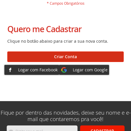
Quero me Cadastrar
Clique no botão abaixo para criar a sua nova conta.
Criar Conta
Fique por dentro das novidades, deixe seu nome e e-
mail que contaremos pra você!
Inscreva-
CADASTRAR