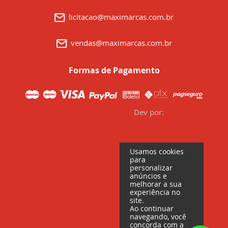
licitacao@maximarcas.com.br
vendas@maximarcas.com.br
Formas de Pagamento
Dev por:
Usamos cookies
para
personalizar
anúncios e
melhorar a sua
experiência no
site.
Ao continuar
navegando, você
concorda com a