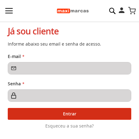
Pesquisa
M
Já sou cliente
Informe abaixo seu email e senha de acesso.
E-mail
Senha
Entrar
Esqueceu a sua senha?