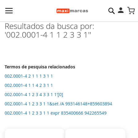
Pesquisa
M
Resultados da busca por:
'002.0001-4 1 1 2 3 3 1''
Termos de pesquisa relacionados
002.0001-4 2 1 1 1 3 1 1
002.0001-4 1 1 4 2 3 1 1
002.0001-4 1 2 3 4 3 3 1 1'[0]
002.0001-4 1 2 3 3 1 1&set /A 993146148+859603894
002.0001-4 1 2 3 3 1 1 expr 835400666 942265549