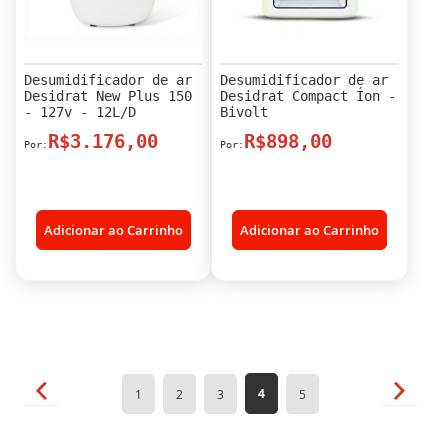
Desumidificador de ar
Desumidificador de ar
Desidrat New Plus 150
Desidrat Compact Íon -
- 127v - 12L/D
Bivolt
R$3.176,00
R$898,00
Adicionar ao Carrinho
Adicionar ao Carrinho
Página
Página
Anterior
Página
Próxim
Você
Página
Página
Página
Página
4
1
2
3
5
esta