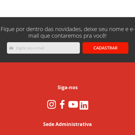
lendo
a
pagina
Fique por dentro das novidades, deixe seu nome e e-
mail que contaremos pra você!
Inscreva-
CADASTRAR
se
na
nossa
Newsletter:
Siga-nos
Sede Administrativa