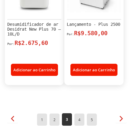
Desumidificador de ar
Lançamento - Plus 2500
Desidrat New Plus 70 –
R$9.580,00
10L/D
R$2.675,60
Adicionar ao Carrinho
Adicionar ao Carrinho
Página
Página
Anterior
Página
Próxim
Você
Página
Página
Página
Página
3
1
2
4
5
esta