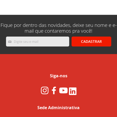
lendo
a
pagina
Fique por dentro das novidades, deixe seu nome e e-
mail que contaremos pra você!
Inscreva-
CADASTRAR
se
na
nossa
Newsletter:
Siga-nos
Sede Administrativa