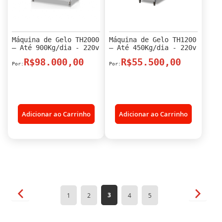
Máquina de Gelo TH2000
Máquina de Gelo TH1200
– Até 900Kg/dia - 220v
– Até 450Kg/dia - 220v
R$98.000,00
R$55.500,00
Adicionar ao Carrinho
Adicionar ao Carrinho
Página
Página
Anterior
Página
Próxim
Você
Página
Página
Página
Página
3
1
2
4
5
esta