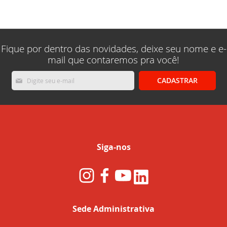
lendo
a
pagina
Fique por dentro das novidades, deixe seu nome e e-
mail que contaremos pra você!
Inscreva-
CADASTRAR
se
na
nossa
Newsletter:
Siga-nos
Sede Administrativa