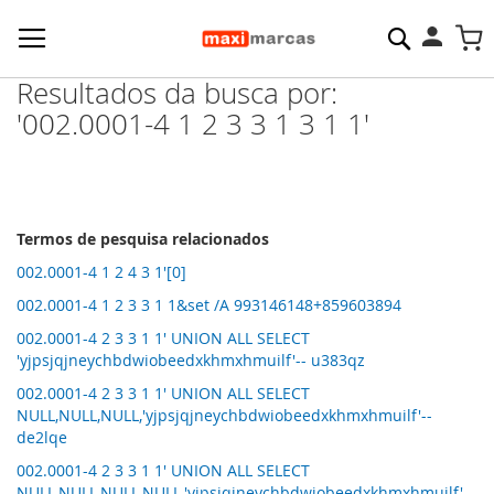
Pesquisa
M
Resultados da busca por:
'002.0001-4 1 2 3 3 1 3 1 1'
Termos de pesquisa relacionados
002.0001-4 1 2 4 3 1'[0]
002.0001-4 1 2 3 3 1 1&set /A 993146148+859603894
002.0001-4 2 3 3 1 1' UNION ALL SELECT
'yjpsjqjneychbdwiobeedxkhmxhmuilf'-- u383qz
002.0001-4 2 3 3 1 1' UNION ALL SELECT
NULL,NULL,NULL,'yjpsjqjneychbdwiobeedxkhmxhmuilf'--
de2lqe
002.0001-4 2 3 3 1 1' UNION ALL SELECT
NULL,NULL,NULL,NULL,'yjpsjqjneychbdwiobeedxkhmxhmuilf'--