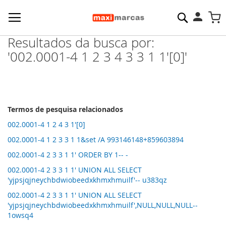
Pesquisa
M
Resultados da busca por:
'002.0001-4 1 2 3 4 3 3 1 1'[0]'
Termos de pesquisa relacionados
002.0001-4 1 2 4 3 1'[0]
002.0001-4 1 2 3 3 1 1&set /A 993146148+859603894
002.0001-4 2 3 3 1 1' ORDER BY 1-- -
002.0001-4 2 3 3 1 1' UNION ALL SELECT
'yjpsjqjneychbdwiobeedxkhmxhmuilf'-- u383qz
002.0001-4 2 3 3 1 1' UNION ALL SELECT
'yjpsjqjneychbdwiobeedxkhmxhmuilf',NULL,NULL,NULL--
1owsq4