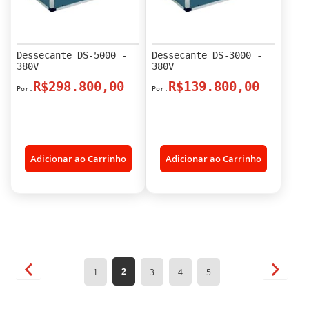
Dessecante DS-5000 -
Dessecante DS-3000 -
380V
380V
R$298.800,00
R$139.800,00
Adicionar ao Carrinho
Adicionar ao Carrinho
Página
Página
Anterior
Página
Próxim
Você
Página
Página
Página
Página
2
1
3
4
5
esta