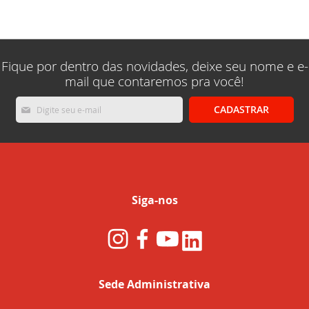
lendo
a
pagina
Fique por dentro das novidades, deixe seu nome e e-
mail que contaremos pra você!
Inscreva-
CADASTRAR
se
na
nossa
Newsletter:
Siga-nos
Sede Administrativa