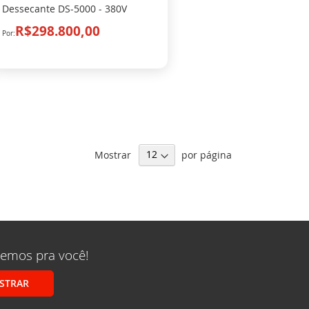
Dessecante DS-5000 - 380V
R$298.800,00
Mostrar
por página
remos pra você!
STRAR