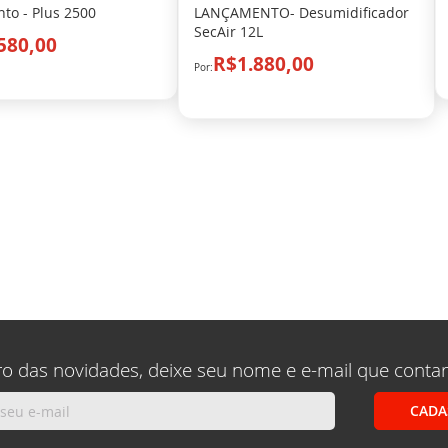
to - Plus 2500
LANÇAMENTO- Desumidificador
SecAir 12L
580,00
R$1.880,00
ina
ximo
ro das novidades, deixe seu nome e e-mail que conta
CADA