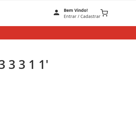
Bem Vindo!
Meu Carrinho
Entrar
/
Cadastrar
 3 3 1 1'