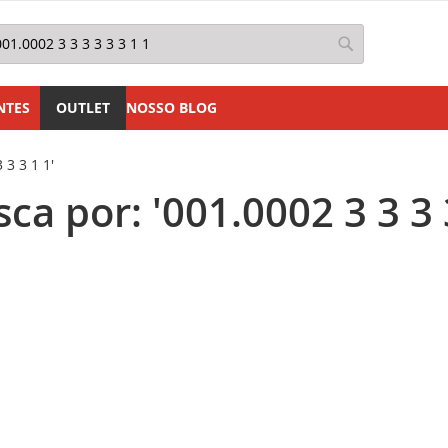
squisa
Pesquisa
NTES
OUTLET
NOSSO BLOG
 3 3 1 1'
a por: '001.0002 3 3 3 3