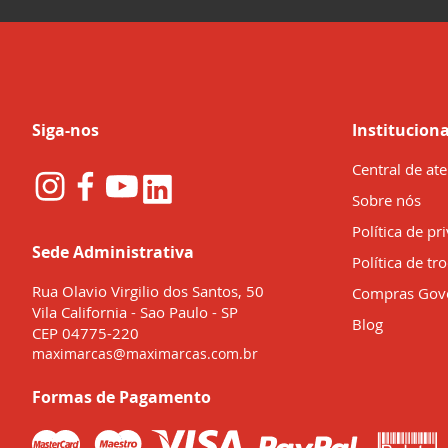
nossa
Newsletter:
Siga-nos
Instituciona
Central de at
Sobre nós
Política de pr
Sede Administrativa
Política de tr
Rua Olavio Virgilio dos Santos, 50
Compras Gov
Vila California - Sao Paulo - SP
Blog
CEP 04775-220
maximarcas@maximarcas.com.br
Formas de Pagamento