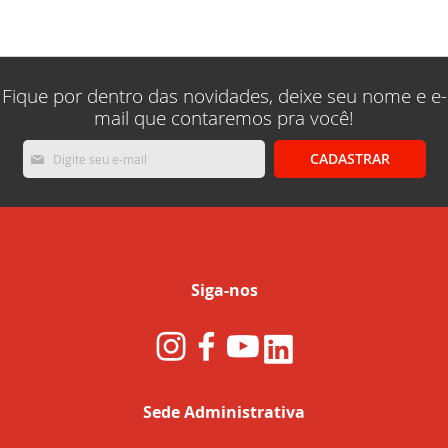
lendo
a
pagina
Fique por dentro das novidades, deixe seu nome e e-
mail que contaremos pra você!
Inscreva-
CADASTRAR
se
na
nossa
Newsletter:
Siga-nos
Sede Administrativa