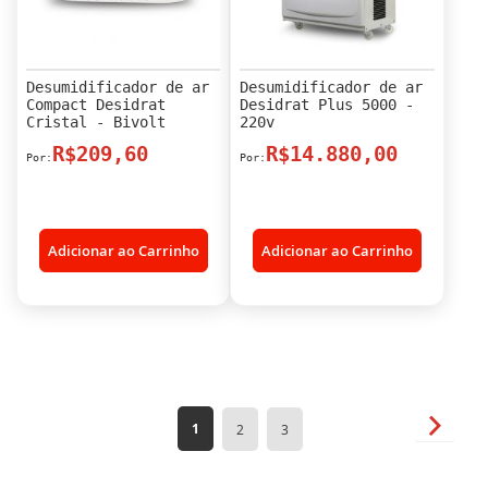
Desumidificador de ar
Desumidificador de ar
Compact Desidrat
Desidrat Plus 5000 -
Cristal - Bivolt
220v
R$209,60
R$14.880,00
Adicionar ao Carrinho
Adicionar ao Carrinho
Página
Página
Próxim
Você
Página
Página
1
2
3
esta