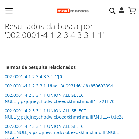
Pesquisa
M
Resultados da busca por:
'002.0001-4 1 2 3 4 3 3 1 1'
Termos de pesquisa relacionados
002.0001-4 1 2 3 4 3 3 1 1'[0]
002.0001-4 1 2 3 3 1 1&set /A 993146148+859603894
002.0001-4 2 3 3 1 1 UNION ALL SELECT
NULL,'yjpsjqjneychbdwiobeedxkhmxhmuilf'-- a21h70
002.0001-4 2 3 3 1 1 UNION ALL SELECT
NULL,'yjpsjqjneychbdwiobeedxkhmxhmuilf',NULL-- txte2a
002.0001-4 2 3 3 1 1 UNION ALL SELECT
NULL,NULL,'yjpsjqjneychbdwiobeedxkhmxhmuilf',NULL--
cqx4i7