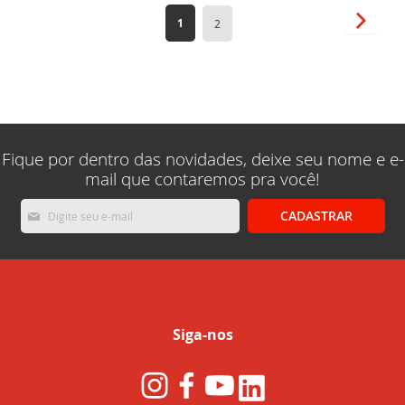
Página
Página
Próxim
Você
Página
1
2
esta
lendo
a
pagina
Fique por dentro das novidades, deixe seu nome e e-
mail que contaremos pra você!
Inscreva-
CADASTRAR
se
na
nossa
Newsletter:
Siga-nos