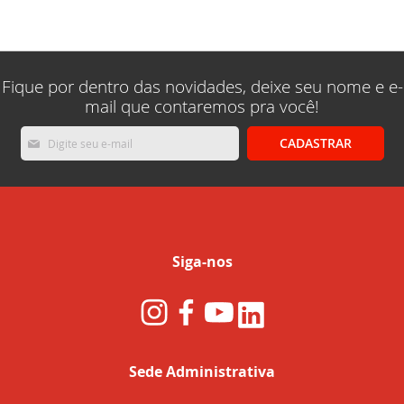
lendo
a
pagina
Fique por dentro das novidades, deixe seu nome e e-
mail que contaremos pra você!
Inscreva-
CADASTRAR
se
na
nossa
Newsletter:
Siga-nos
Sede Administrativa