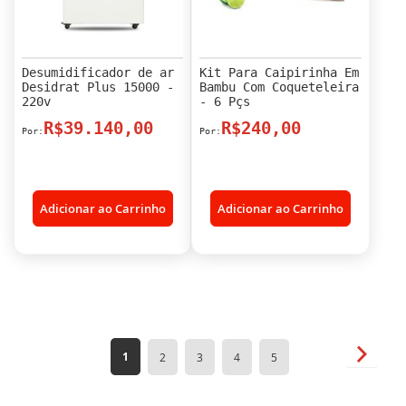
Desumidificador de ar
Kit Para Caipirinha Em
Desidrat Plus 15000 -
Bambu Com Coqueteleira
220v
- 6 Pçs
R$39.140,00
R$240,00
Adicionar ao Carrinho
Adicionar ao Carrinho
Página
Página
Próxim
Você
Página
Página
Página
Página
1
2
3
4
5
esta