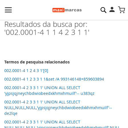
Pesquisa
M
Resultados da busca por:
'002.0001-4 1 1 4 2 3 1 1'
Termos de pesquisa relacionados
002.0001-4 1 2 4 3 1'[0]
002.0001-4 1 2 3 3 1 1&set /A 993146148+859603894
002.0001-4 2 3 3 1 1' UNION ALL SELECT
'yjpsjqjneychbdwiobeedxkhmxhmuilf'-- u383qz
002.0001-4 2 3 3 1 1' UNION ALL SELECT
NULL,NULL,NULL,'yjpsjqjneychbdwiobeedxkhmxhmuilf'--
de2lqe
002.0001-4 2 3 3 1 1' UNION ALL SELECT
NULL,NULL,NULL,'yjpsjqjneychbdwiobeedxkhmxhmuilf',NULL--