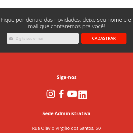
Fique por dentro das novidades, deixe seu nome e e-
mail que contaremos pra você!
Inscreva-
CADASTRAR
se
na
nossa
Newsletter:
Siga-nos
Sede Administrativa
Rua Olavio Virgilio dos Santos, 50