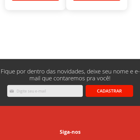
Fique por dentro das novidades, deixe seu nome e e-
mail que contaremos pra você!
Inscreva-
CADASTRAR
se
na
nossa
Newsletter:
Siga-nos