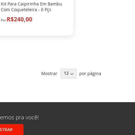
Kit Para Caipirinha Em Bambu
Com Coqueteleira - 6 Pçs
R$240,00
Mostrar
por página
remos pra você!
STRAR