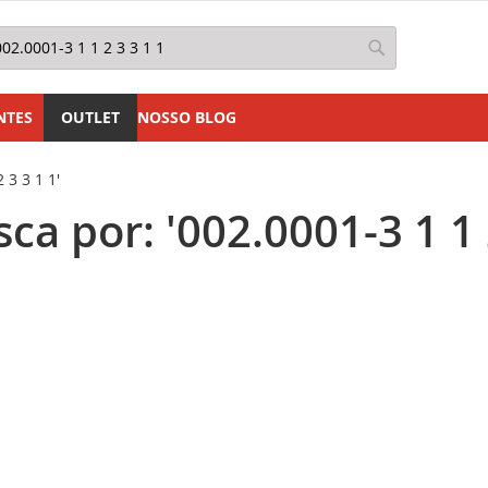
squisa
Pesquisa
NTES
OUTLET
NOSSO BLOG
 3 3 1 1'
a por: '002.0001-3 1 1 2