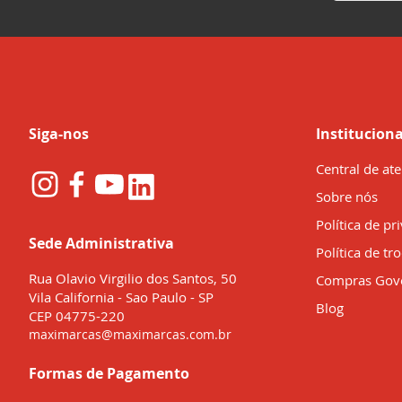
na
nossa
Newsletter:
Siga-nos
Instituciona
Central de at
Sobre nós
Política de pr
Sede Administrativa
Política de tr
Rua Olavio Virgilio dos Santos, 50
Compras Gov
Vila California - Sao Paulo - SP
Blog
CEP 04775-220
maximarcas@maximarcas.com.br
Formas de Pagamento