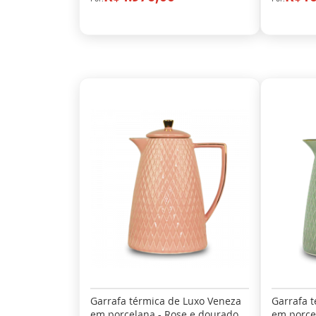
Garrafa térmica de Luxo Veneza
Garrafa 
em porcelana - Rose e dourado
em porce