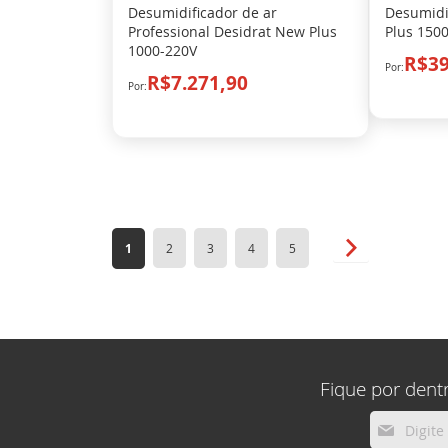
Desumidificador de ar
Desumidif
Professional Desidrat New Plus
Plus 1500
1000-220V
R$39
R$7.271,90
Página
Você esta lendo a pagina
Página
Página
Página
Página
Página
Próximo
1
2
3
4
5
Fique por dent
Inscreva-
se