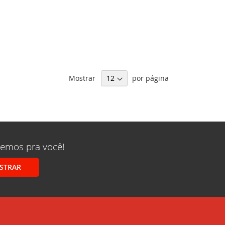
Mostrar
por página
remos pra você!
STRAR