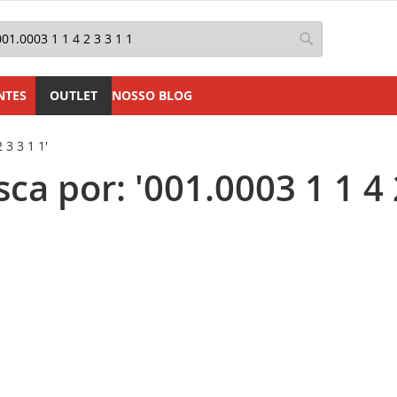
squisa
Pesquisa
NTES
OUTLET
NOSSO BLOG
 3 3 1 1'
a por: '001.0003 1 1 4 2