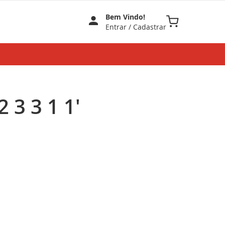
Bem Vindo!
Meu Carrinho
Entrar
/
Cadastrar
 3 3 1 1'