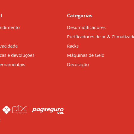
l
Categorias
endimento
Desumidificadores
Purificadores de ar & Climatizad
ivacidade
Racks
ocas e devoluções
Máquinas de Gelo
ernamentais
Decoração
: