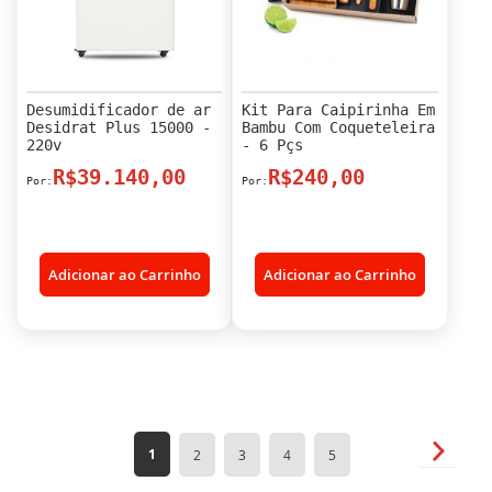
Desumidificador de ar
Kit Para Caipirinha Em
Desidrat Plus 15000 -
Bambu Com Coqueteleira
220v
- 6 Pçs
R$39.140,00
R$240,00
Adicionar ao Carrinho
Adicionar ao Carrinho
Página
Página
Próxim
Você
Página
Página
Página
Página
1
2
3
4
5
esta