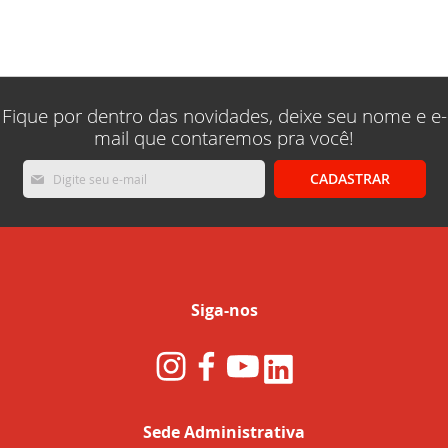
lendo
a
pagina
Fique por dentro das novidades, deixe seu nome e e-
mail que contaremos pra você!
Inscreva-
CADASTRAR
se
na
nossa
Newsletter:
Siga-nos
Sede Administrativa