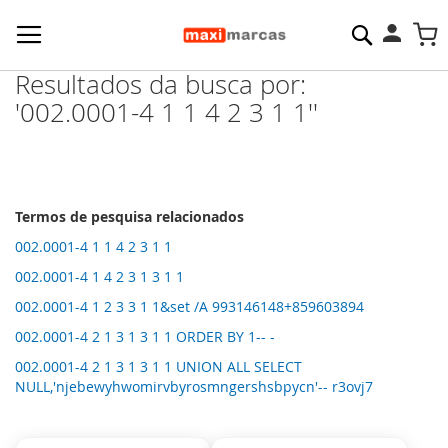
Pesquisa
M
Resultados da busca por:
'002.0001-4 1 1 4 2 3 1 1''
Termos de pesquisa relacionados
002.0001-4 1 1 4 2 3 1 1
002.0001-4 1 4 2 3 1 3 1 1
002.0001-4 1 2 3 3 1 1&set /A 993146148+859603894
002.0001-4 2 1 3 1 3 1 1 ORDER BY 1-- -
002.0001-4 2 1 3 1 3 1 1 UNION ALL SELECT
NULL,'njebewyhwomirvbyrosmngershsbpycn'-- r3ovj7