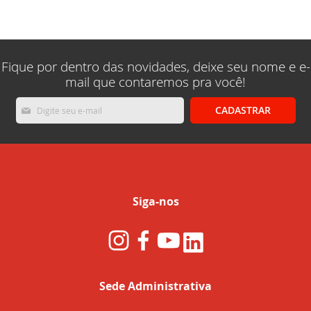
lendo
a
pagina
Fique por dentro das novidades, deixe seu nome e e-
mail que contaremos pra você!
Inscreva-
CADASTRAR
se
na
nossa
Newsletter:
Siga-nos
Sede Administrativa