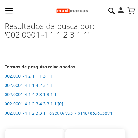
Pesquisa
M
Resultados da busca por:
'002.0001-4 1 1 2 3 1 1'
Termos de pesquisa relacionados
002.0001-4 2 1 1 1 3 1 1
002.0001-4 1 1 4 2 3 1 1
002.0001-4 1 4 2 3 1 3 1 1
002.0001-4 1 2 3 4 3 3 1 1'[0]
002.0001-4 1 2 3 3 1 1&set /A 993146148+859603894