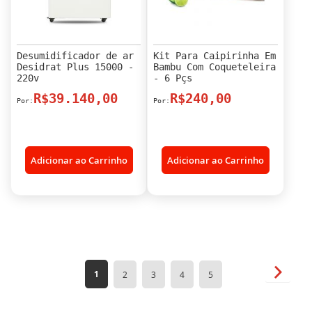
Desumidificador de ar
Kit Para Caipirinha Em
Desidrat Plus 15000 -
Bambu Com Coqueteleira
220v
- 6 Pçs
R$39.140,00
R$240,00
Adicionar ao Carrinho
Adicionar ao Carrinho
Página
Página
Próxim
Você
Página
Página
Página
Página
1
2
3
4
5
esta