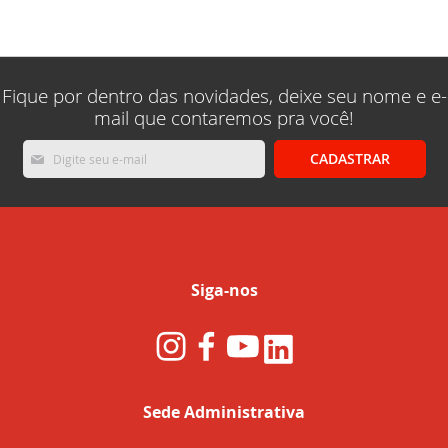
lendo
a
pagina
Fique por dentro das novidades, deixe seu nome e e-
mail que contaremos pra você!
Inscreva-
CADASTRAR
se
na
nossa
Newsletter:
Siga-nos
Sede Administrativa