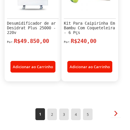
Desumidificador de ar
Kit Para Caipirinha Em
Desidrat Plus 25000 -
Bambu Com Coqueteleira
220v
- 6 Pçs
R$49.850,00
R$240,00
Adicionar ao Carrinho
Adicionar ao Carrinho
Página
Página
Próxim
Você
Página
Página
Página
Página
1
2
3
4
5
esta