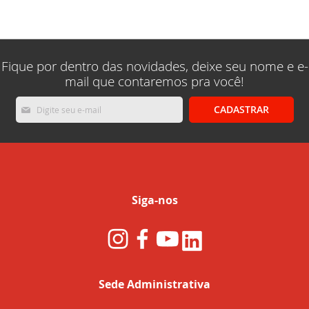
lendo
a
pagina
Fique por dentro das novidades, deixe seu nome e e-
mail que contaremos pra você!
Inscreva-
CADASTRAR
se
na
nossa
Newsletter:
Siga-nos
Sede Administrativa