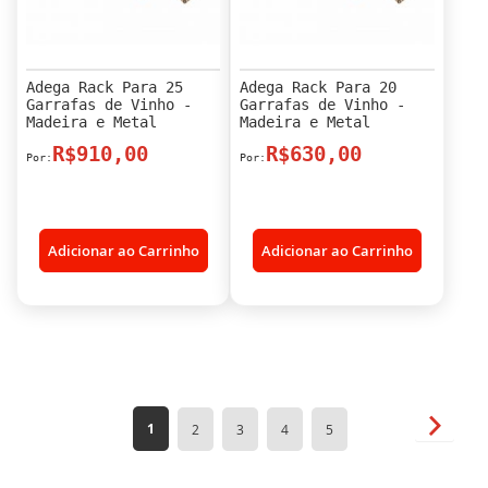
Adega Rack Para 25
Adega Rack Para 20
Garrafas de Vinho -
Garrafas de Vinho -
Madeira e Metal
Madeira e Metal
R$910,00
R$630,00
Adicionar ao Carrinho
Adicionar ao Carrinho
Página
Página
Próxim
Você
Página
Página
Página
Página
1
2
3
4
5
esta