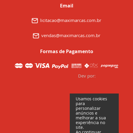
Email
licitacao@maximarcas.com.br
vendas@maximarcas.com.br
Formas de Pagamento
Dev por:
Usamos cookies
para
personalizar
anúncios e
melhorar a sua
experiência no
site.
Ao continuar