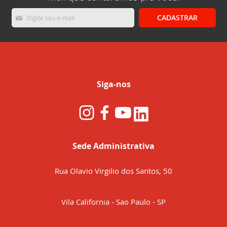
Inscreva-
CADASTRAR
se
na
nossa
Newsletter:
Siga-nos
Sede Administrativa
Rua Olavio Virgilio dos Santos, 50
Vila California - Sao Paulo - SP