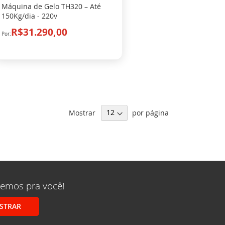
Máquina de Gelo TH320 – Até
150Kg/dia - 220v
R$31.290,00
Mostrar
por página
remos pra você!
STRAR