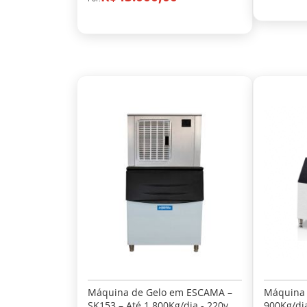
Máquina de Gelo em ESCAMA –
Máquina 
SK153 – Até 1.800Kg/dia - 220v
900Kg/dia