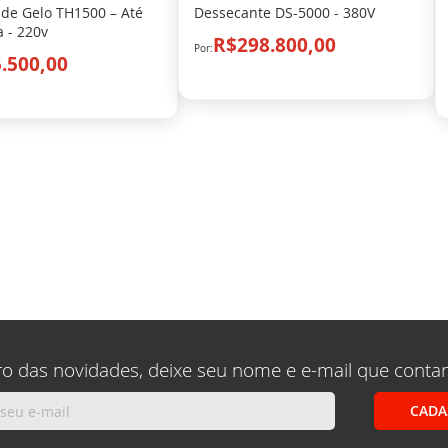
de Gelo TH1500 – Até
Dessecante DS-5000 - 380V
 - 220v
R$298.800,00
.500,00
ina
ximo
ro das novidades, deixe seu nome e e-mail que conta
CADA