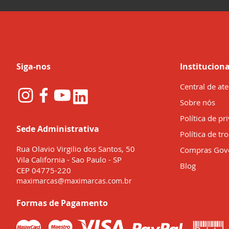
nossa
Newsletter:
Siga-nos
Instituciona
Central de at
Sobre nós
Política de pr
Sede Administrativa
Política de tr
Rua Olavio Virgilio dos Santos, 50
Compras Gov
Vila California - Sao Paulo - SP
Blog
CEP 04775-220
maximarcas@maximarcas.com.br
Formas de Pagamento