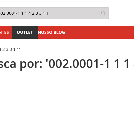
squisa
Pesquisa
NTES
OUTLET
NOSSO BLOG
 2 3 3 1 1'
a por: '002.0001-1 1 1 4