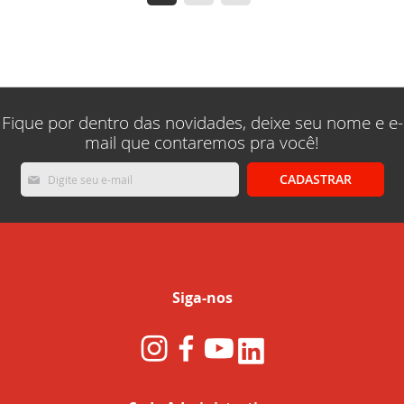
esta
lendo
a
pagina
Fique por dentro das novidades, deixe seu nome e e-
mail que contaremos pra você!
Inscreva-
CADASTRAR
se
na
nossa
Newsletter:
Siga-nos