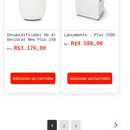
Desumidificador De Ar
Lançamento - Plus 2500
Desidrat New Plus 150
R$9.580,00
R$3.176,00
Adicionar ao Carrinho
Adicionar ao Carrinho
Página
Página
Próxim
Você
Página
Página
1
2
3