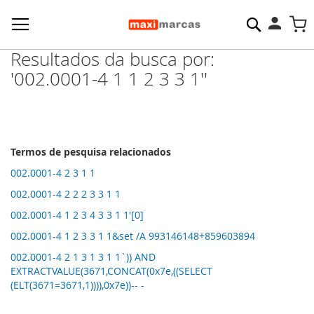
Pesquisa
M
Resultados da busca por:
'002.0001-4 1 1 2 3 3 1''
Termos de pesquisa relacionados
002.0001-4 2 3 1 1
002.0001-4 2 2 2 3 3 1 1
002.0001-4 1 2 3 4 3 3 1 1'[0]
002.0001-4 1 2 3 3 1 1&set /A 993146148+859603894
002.0001-4 2 1 3 1 3 1 1`)) AND
EXTRACTVALUE(3671,CONCAT(0x7e,((SELECT
(ELT(3671=3671,1)))),0x7e))-- -