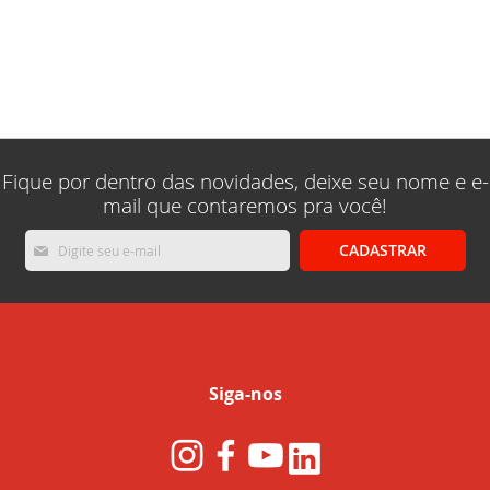
Fique por dentro das novidades, deixe seu nome e e-
mail que contaremos pra você!
Inscreva-
CADASTRAR
se
na
nossa
Newsletter:
Siga-nos