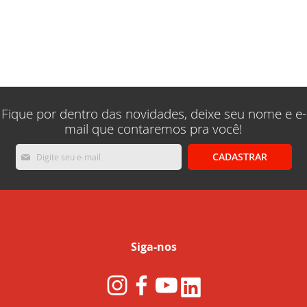
Fique por dentro das novidades, deixe seu nome e e-
mail que contaremos pra você!
Inscreva-
CADASTRAR
se
na
nossa
Newsletter:
Siga-nos