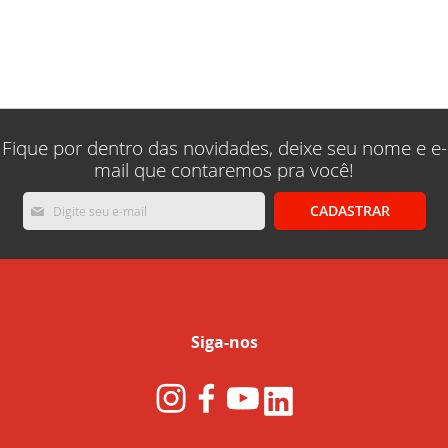
Fique por dentro das novidades, deixe seu nome e e-
mail que contaremos pra você!
Inscreva-
CADASTRAR
se
na
nossa
Newsletter:
Siga-nos