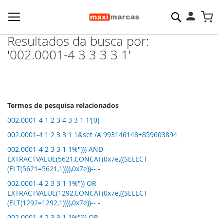
Pesquisa
M
Resultados da busca por:
'002.0001-4 3 3 3 3 1'
Termos de pesquisa relacionados
002.0001-4 1 2 3 4 3 3 1 1'[0]
002.0001-4 1 2 3 3 1 1&set /A 993146148+859603894
002.0001-4 2 3 3 1 1%"))) AND
EXTRACTVALUE(5621,CONCAT(0x7e,((SELECT
(ELT(5621=5621,1)))),0x7e))-- -
002.0001-4 2 3 3 1 1%")) OR
EXTRACTVALUE(1292,CONCAT(0x7e,((SELECT
(ELT(1292=1292,1)))),0x7e))-- -
002.0001-4 2 3 3 1 1%"))) OR