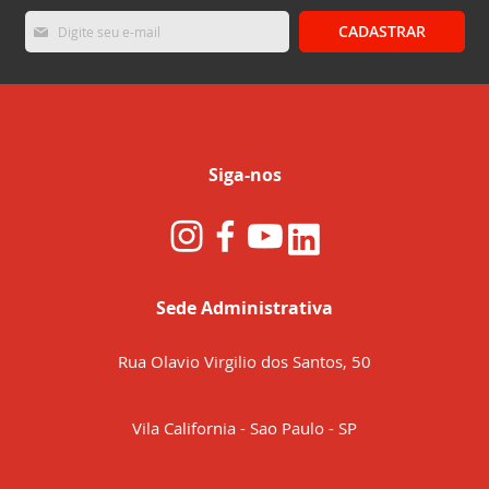
Inscreva-
CADASTRAR
se
na
nossa
Newsletter:
Siga-nos
Sede Administrativa
Rua Olavio Virgilio dos Santos, 50
Vila California - Sao Paulo - SP