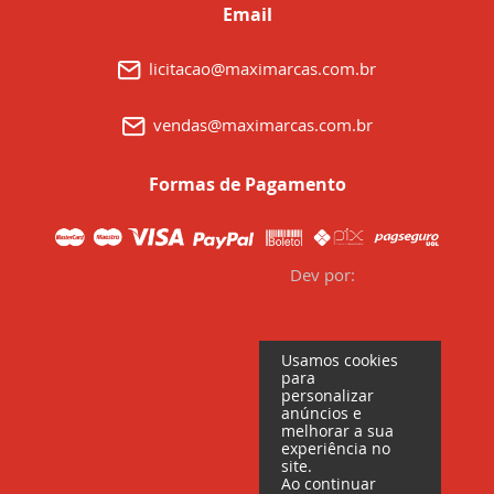
Email
licitacao@maximarcas.com.br
vendas@maximarcas.com.br
Formas de Pagamento
Dev por:
Usamos cookies
para
personalizar
anúncios e
melhorar a sua
experiência no
site.
Ao continuar