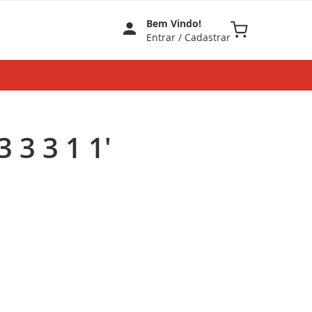
Bem Vindo!
Meu Carrinho
Entrar
/
Cadastrar
 3 3 1 1'