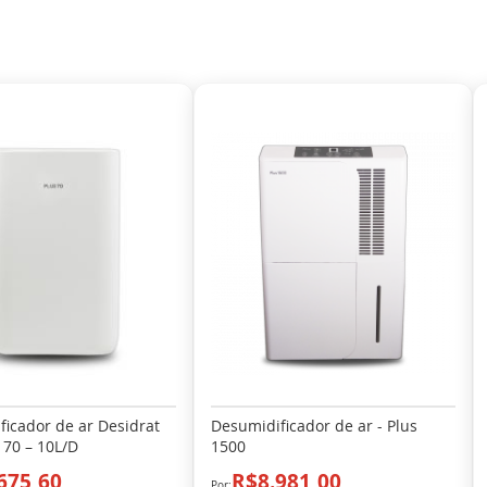
icador de ar Desidrat
Desumidificador de ar - Plus
 70 – 10L/D
1500
675,60
R$8.981,00