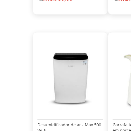
Desumidificador de ar - Max 500
Garrafa t
Wi-fi
em porce