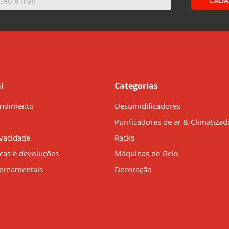
CADA
l
Categorias
endimento
Desumidificadores
Purificadores de ar & Climatizad
ivacidade
Racks
ocas e devoluções
Máquinas de Gelo
ernamentais
Decoração