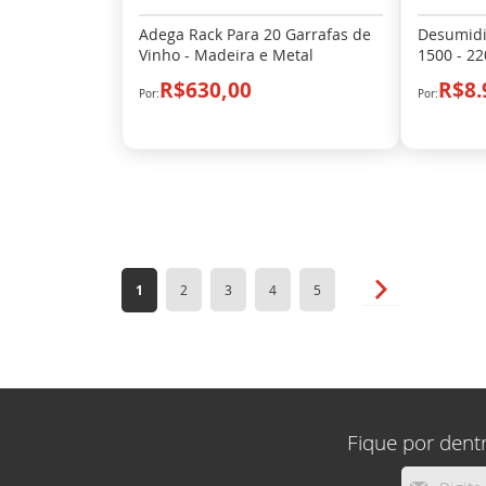
Adega Rack Para 20 Garrafas de
Desumidif
Vinho - Madeira e Metal
1500 - 22
R$630,00
R$8.
Página
Você esta lendo a pagina
Página
Página
Página
Página
Página
Próximo
1
2
3
4
5
Fique por dent
Inscreva-