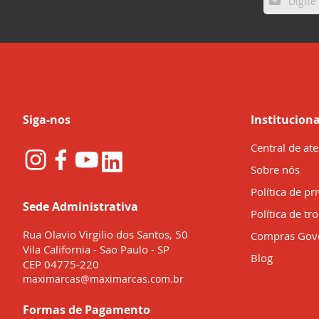
se
na
nossa
Newsletter:
Siga-nos
Instituciona
Central de at
Sobre nós
Política de pr
Sede Administrativa
Política de tr
Rua Olavio Virgilio dos Santos, 50
Compras Gov
Vila California - Sao Paulo - SP
Blog
CEP 04775-220
maximarcas@maximarcas.com.br
Formas de Pagamento