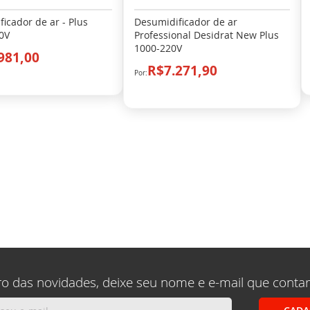
icador de ar - Plus
Desumidificador de ar
0V
Professional Desidrat New Plus
1000-220V
981,00
R$7.271,90
ro das novidades, deixe seu nome e e-mail que conta