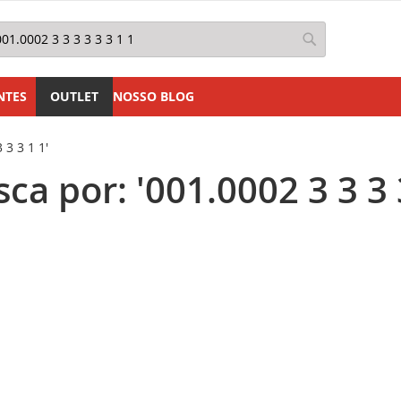
squisa
Pesquisa
NTES
OUTLET
NOSSO BLOG
 3 3 1 1'
a por: '001.0002 3 3 3 3