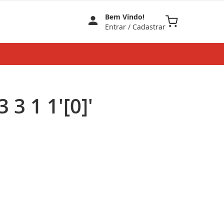
Bem Vindo!
Meu Carrinho
Entrar
/
Cadastrar
 3 1 1'[0]'