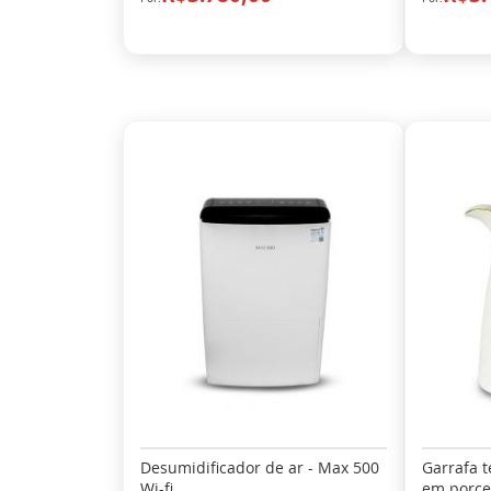
Desumidificador de ar - Max 500
Garrafa t
Wi-fi
em porce