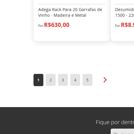
Adega Rack Para 20 Garrafas de
Desumidif
Vinho - Madeira e Metal
1500 - 22
R$630,00
R$8.
Página
Você esta lendo a pagina
Página
Página
Página
Página
Página
Próximo
1
2
3
4
5
Fique por dent
Inscreva-