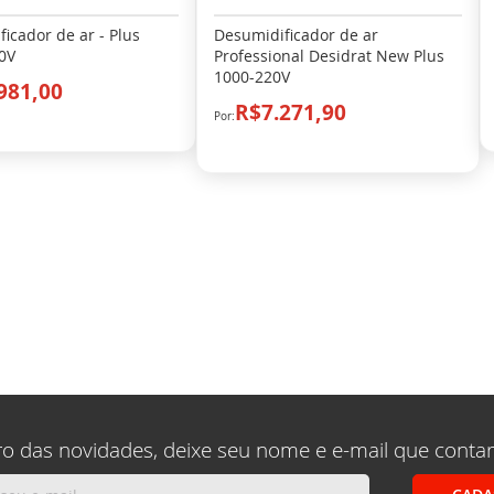
icador de ar - Plus
Desumidificador de ar
0V
Professional Desidrat New Plus
1000-220V
981,00
R$7.271,90
ro das novidades, deixe seu nome e e-mail que conta