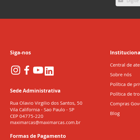
se
na
nossa
Newsletter:
Siga-nos
Instituciona
Central de at
Sobre nós
Política de pr
Sede Administrativa
Política de tr
Rua Olavio Virgilio dos Santos, 50
Compras Gov
Vila California - Sao Paulo - SP
Blog
CEP 04775-220
maximarcas@maximarcas.com.br
Formas de Pagamento