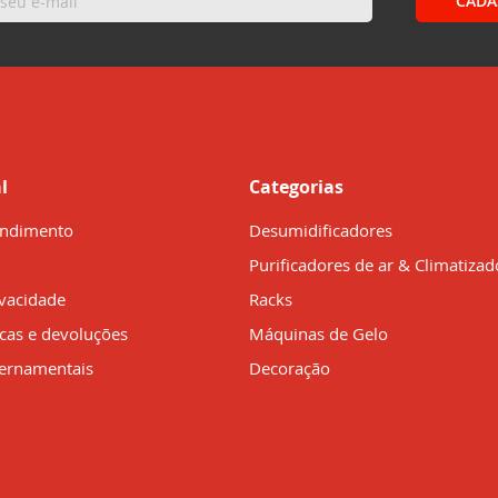
CADA
l
Categorias
endimento
Desumidificadores
Purificadores de ar & Climatizad
ivacidade
Racks
ocas e devoluções
Máquinas de Gelo
ernamentais
Decoração