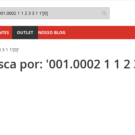
squisa
Pesquisa
NTES
OUTLET
NOSSO BLOG
3 1 1'[0]'
a por: '001.0002 1 1 2 3