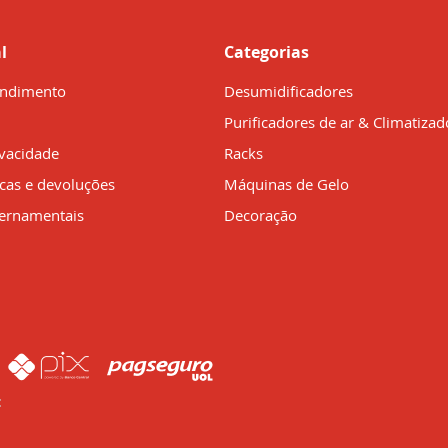
l
Categorias
endimento
Desumidificadores
Purificadores de ar & Climatizad
ivacidade
Racks
ocas e devoluções
Máquinas de Gelo
ernamentais
Decoração
: