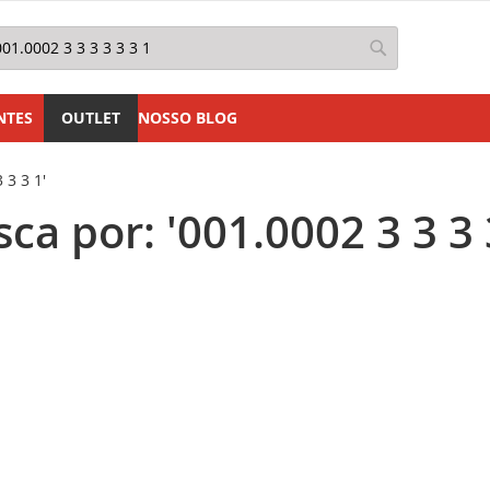
squisa
Pesquisa
NTES
OUTLET
NOSSO BLOG
 3 3 1'
a por: '001.0002 3 3 3 3