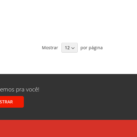
Mostrar
por página
remos pra você!
STRAR