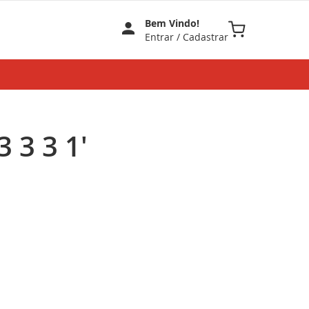
Bem Vindo!
Meu Carrinho
Entrar
/
Cadastrar
 3 3 1'