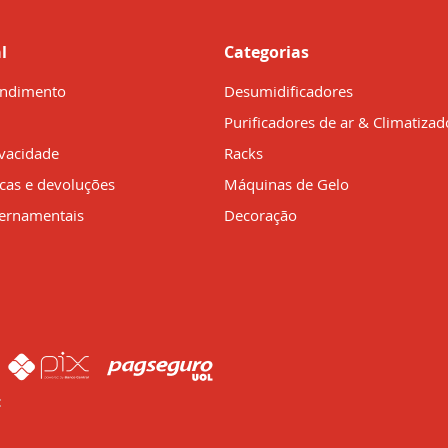
l
Categorias
endimento
Desumidificadores
Purificadores de ar & Climatizad
ivacidade
Racks
ocas e devoluções
Máquinas de Gelo
ernamentais
Decoração
: