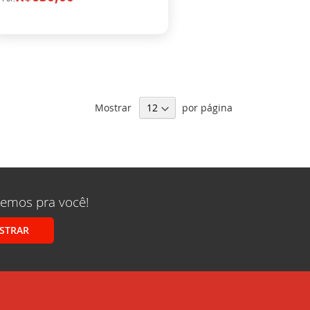
Mostrar
por página
remos pra você!
STRAR