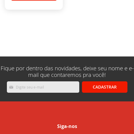
Fique por dentro das novidades, deixe seu nome e e-
mail que contaremos pra você!
Inscreva-
CADASTRAR
se
na
nossa
Newsletter:
Siga-nos