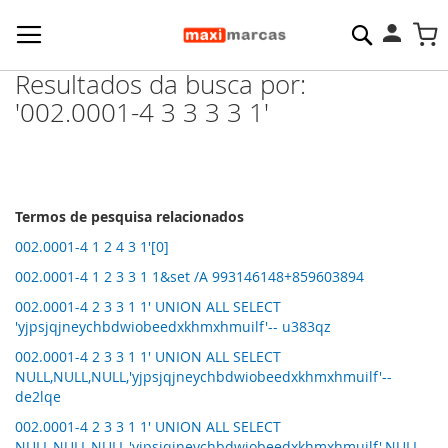
Pesquisa
M
Resultados da busca por:
'002.0001-4 3 3 3 3 1'
Termos de pesquisa relacionados
002.0001-4 1 2 4 3 1'[0]
002.0001-4 1 2 3 3 1 1&set /A 993146148+859603894
002.0001-4 2 3 3 1 1' UNION ALL SELECT
'yjpsjqjneychbdwiobeedxkhmxhmuilf'-- u383qz
002.0001-4 2 3 3 1 1' UNION ALL SELECT
NULL,NULL,NULL,'yjpsjqjneychbdwiobeedxkhmxhmuilf'--
de2lqe
002.0001-4 2 3 3 1 1' UNION ALL SELECT
NULL,NULL,NULL,'yjpsjqjneychbdwiobeedxkhmxhmuilf',NULL--